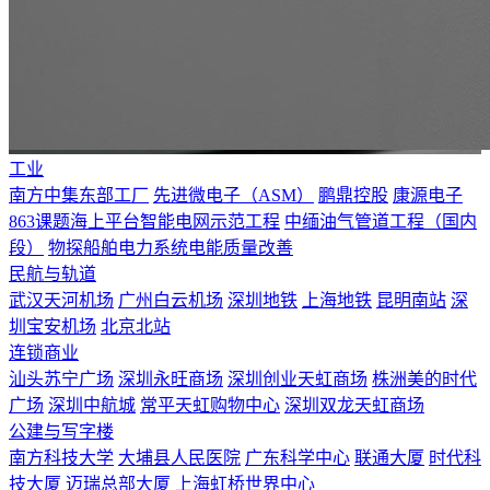
工业
南方中集东部工厂
先进微电子（ASM）
鹏鼎控股
康源电子
863课题海上平台智能电网示范工程
中缅油气管道工程（国内
段）
物探船舶电力系统电能质量改善
民航与轨道
武汉天河机场
广州白云机场
深圳地铁
上海地铁
昆明南站
深
圳宝安机场
北京北站
连锁商业
汕头苏宁广场
深圳永旺商场
深圳创业天虹商场
株洲美的时代
广场
深圳中航城
常平天虹购物中心
深圳双龙天虹商场
公建与写字楼
南方科技大学
大埔县人民医院
广东科学中心
联通大厦
时代科
技大厦
迈瑞总部大厦
上海虹桥世界中心