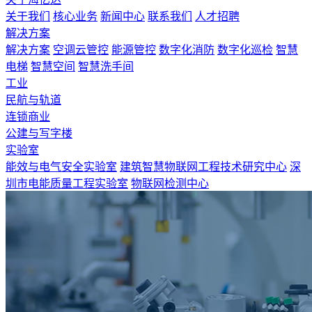
关于我们
核心业务
新闻中心
联系我们
人才招聘
解决方案
解决方案
空调云管控
能源管控
数字化消防
数字化巡检
智慧
电梯
智慧空间
智慧洗手间
工业
民航与轨道
连锁商业
公建与写字楼
实验室
能效与电气安全实验室
建筑智慧物联网工程技术研究中心
深
圳市电能质量工程实验室
物联网检测中心