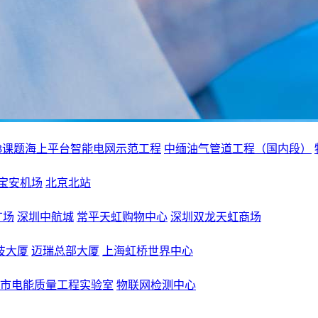
63课题海上平台智能电网示范工程
中缅油气管道工程（国内段）
宝安机场
北京北站
广场
深圳中航城
常平天虹购物中心
深圳双龙天虹商场
技大厦
迈瑞总部大厦
上海虹桥世界中心
市电能质量工程实验室
物联网检测中心