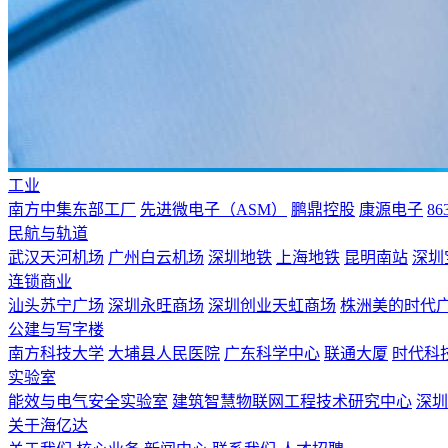
工业
南方中集东部工厂
先进微电子（ASM）
鹏鼎控股
康源电子
8
民航与轨道
武汉天河机场
广州白云机场
深圳地铁
上海地铁
昆明南站
深圳
连锁商业
汕头苏宁广场
深圳永旺商场
深圳创业天虹商场
株洲美的时代
公建与写字楼
南方科技大学
大埔县人民医院
广东科学中心
联通大厦
时代科
实验室
能效与电气安全实验室
建筑智慧物联网工程技术研究中心
深圳
关于海亿达